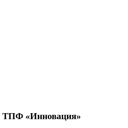
.
й ТПФ «Инновация»