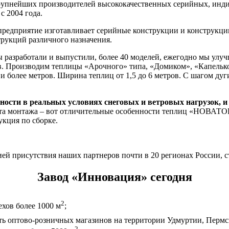
упнейших производителей высококачественных серийных, инд
с 2004 года.
 предприятие изготавливает серийные конструкции и конструкци
рукций различного назначения.
мы разработали и выпустили, более 40 моделей, ежегодно мы ул
. Производим теплицы «Арочного» типа, «Домиком», «Капелько
и более метров. Ширина теплиц от 1,5 до 6 метров. С шагом дуг
ости в реальных условиях снеговых и ветровых нагрузок, и
ота монтажа – вот отличительные особенности теплиц «НОВАТО
укция по сборке.
ей присутствия наших партнеров почти в 20 регионах России, с
Завод «Инновация» сегодня
2
хов более 1000 м
;
ть оптово-розничных магазинов на территории Удмуртии, Пермск
2