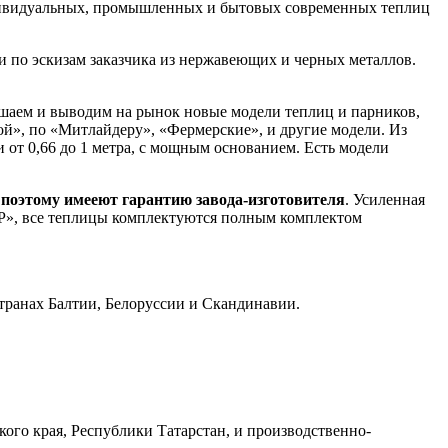
ивидуальных, промышленных и бытовых современных теплиц
и по эскизам заказчика из нержавеющих и черных металлов.
учшаем и выводим на рынок новые модели теплиц и парников,
й», по «Митлайдеру», «Фермерские», и другие модели. Из
и от 0,66 до 1 метра, с мощным основанием. Есть модели
 поэтому имееют гарантию завода-изготовителя
. Усиленная
Р», все теплицы комплектуются полным комплектом
транах Балтии, Белоруссии и Скандинавии.
ого края, Республики Татарстан, и производственно-