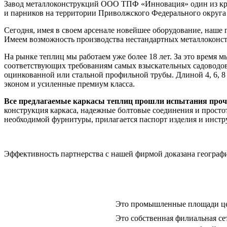
Завод металлоконструкций ООО ТПФ «Инновация» один из кр
и парников на территории Приволжского Федерального округа 
Сегодня, имея в своем арсенале новейшее оборудование, наше
Имеем возможность производства нестандартных металлоконст
На рынке теплиц мы работаем уже более 18 лет. За это время 
соответствующих требованиям самых взыскательных садоводов
оцинкованной или стальной профильной трубы. Длиной 4, 6, 8 
эконом и усиленные премиум класса.
Все предлагаемые каркасы теплиц прошли испытания прочн
конструкция каркаса, надежные болтовые соединения и прост
необходимой фурнитуры, прилагается паспорт изделия и инстр
Эффективность партнерства с нашей фирмой доказана географи
Это промышленные площади це
Это собственная филиальная се