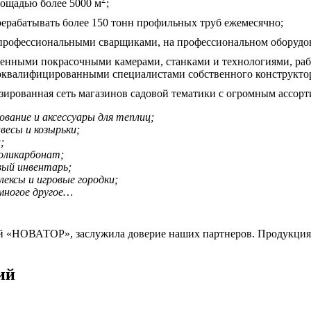
ощадью более 5000 м
;
ерабатывать более 150 тонн профильных труб ежемесячно;
 профессиональными сварщиками, на профессиональном оборуд
нными покрасочными камерами, станками и технологиями, работ
оквалифицированными специалистами собственного конструктор
зированная сеть магазинов садовой тематики с огромным ассор
ование и аксессуары для теплиц;
авесы и козырьки;
;
оликарбонат;
вый инвентарь;
ексы и игровые городки;
многое другое…
ой «НОВАТОР», заслужила доверие наших партнеров. Продукция
ий