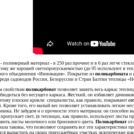
- полимерный материал - в 250 раз прочнее и в 6 раз легче стек
ому же хорошей светопропускаемостью (до 95 используют в тепл
ного объединения «Инновация». Покрытие из
поликарбоната
и 
реди садоводов России, Белоруссии и Стран Балтии теплицы «Но
им свойствам
поликарбонат
позволяет зашить весь каркас тепли
бходиться без несущего каркаса. Жесткий, он избавляет дачнико
этому плоские кровли специалисты, как правило, покрывают
со
. Кроме того, его малый вес позволяет устанавливать легкие нес
ачника. Не забудем и о прочности этого материала: он способе
 пропускает свет, (в теплицах, как правило, используют листы п
вить листы молочного или бронзового цвета.
Поликарбонат
отл
иала таковы, что позволяют сохранять все эти характеристики пр
тся вырастить на своих приусадебных участках экзотические юж