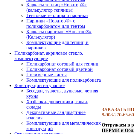
Каркасы теплиц «Новатор®»
(калькулятор теплицы)
Тентовые теплицы и парники
Парники «Новатор®» с
поликарбонатом или тентом
Каркасы парников «Новатор®»
(Калькулятор)
Комплектующие для теплиц и
парников
Поликарбонат, акриловое стекло,
комплектующие
Поликарбонат сотовый для теплиц
Поликарбонат сотовый цветной
Полимерные листы
Комплектующие для поликарбоната
Конструкции на участке
Беседки, туалеты, душевые, летняя
кухня
Хозблоки, дровенники, сараи,
склады
ЗАКАЗАТЬ
ПО
Декоративные ландшафтные
8-908-270-65-60
изделия
Комплектующие для металлических
Отгружаем в 
конструкций
ПЕРМИ и Обла
Ограждения для грядок