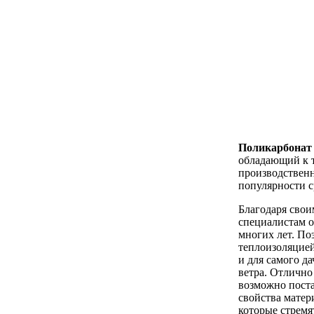
Поликарбонат
обладающий к т
производствен
популярности с
Благодаря сво
специалистам о
многих лет. По
теплоизоляцией
и для самого д
ветра. Отлично
возможно поста
свойства матер
которые стремя