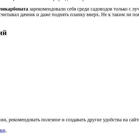
оликарбоната
зарекомендовали себя среди садоводов только с л
считывал дачник и даже поднять планку вверх. Не к таким ли по
ий
и, рекомендовать полезное и создавать другие удобства на сайт
уки
.