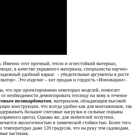
ла. Именно этот прочный, тепло и огнестойкий материал,
ицах, в качестве укрывного материала, специалисты научно-
надежный удобный каркас – убедительные аргументы в росте
ватор». Это изделие – хит продаж и гордость «Инновации».
цы, что при проектировании некоторых моделей, помогает
в от необходимости демонтировать теплицу на зиму в течение
товым поликарбонатом
, материалом, обладающим высокой
ущие конструкции, что всегда удобно как для монтажников, так
н выдерживать большие снеговые нагрузки и сильные порывы
розрачного цвета). Однако же, для любителей полутени,
ичается экологичностью и химической стойкостью. Более того
и температурах даже 120 градусов, что на руку тем садоводам,
ные растения.