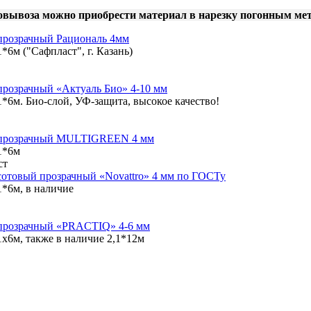
овывоза можно приобрести материал в нарезку погонным ме
прозрачный Рациональ 4мм
1*6м ("Сафпласт", г. Казань)
прозрачный «Актуаль Био» 4-10 мм
1*6м. Био-слой, УФ-защита, высокое качество!
 прозрачный MULTIGREEN 4 мм
,1*6м
ст
сотовый прозрачный «Novattro» 4 мм по ГОСТу
1*6м, в наличие
прозрачный «PRACTIQ» 4-6 мм
1x6м, также в наличие 2,1*12м