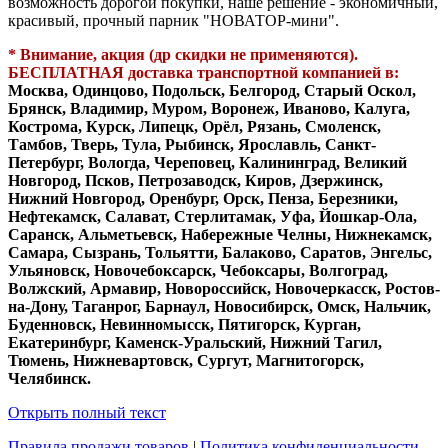
возможность дорогой покупки, наше решение - экономичный,
красивый, прочный парник "НОВАТОР-мини".
* Внимание, акция (др скидки не применяются).
БЕСПЛАТНАЯ доставка транспортной компанией в:
Москва, Одинцово, Подольск, Белгород, Старый Оскол,
Брянск, Владимир, Муром, Воронеж, Иваново, Калуга,
Кострома, Курск, Липецк, Орёл, Рязань, Смоленск,
Тамбов, Тверь, Тула, Рыбинск, Ярославль, Санкт-
Петербург, Вологда, Череповец, Калининград, Великий
Новгород, Псков, Петрозаводск, Киров, Дзержинск,
Нижний Новгород, Оренбург, Орск, Пенза, Березники,
Нефтекамск, Салават, Стерлитамак, Уфа, Йошкар-Ола,
Саранск, Альметьевск, Набережные Челны, Нижнекамск,
Самара, Сызрань, Тольятти, Балаково, Саратов, Энгельс,
Ульяновск, Новочебоксарск, Чебоксары, Волгоград,
Волжский, Армавир, Новороссийск, Новочеркасск, Ростов-
на-Дону, Таганрог, Барнаул, Новосибирск, Омск, Нальчик,
Буденновск, Невинномысск, Пятигорск, Курган,
Екатеринбург, Каменск-Уральский, Нижний Тагил,
Тюмень, Нижневартовск, Сургут, Магнитогорск,
Челябинск.
Открыть полный текст
Правила продажи товаров
|
Политика конфиденциальности