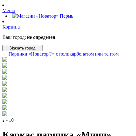
Меню
Корзина
Ваш город:
не определён
Указать город
←
Парники «Новатор®» с поликарбонатом или тентом
1
- 10
Каркас парника «Мини»