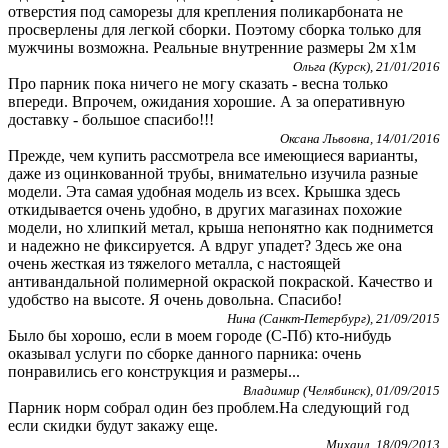
отверстия под саморезы для крепления поликарбоната не
просверлены для легкой сборки. Поэтому сборка только для
мужчины возможна. Реальные внутренние размеры 2м х1м
Ольга (Курск), 21/01/2016
Про парник пока ничего не могу сказать - весна только
впереди. Впрочем, ожидания хорошие. А за оперативную
доставку - большое спасибо!!!
Оксана Львовна, 14/01/2016
Прежде, чем купить рассмотрела все имеющиеся варианты,
даже из оцинкованной трубы, внимательно изучила разные
модели. Эта самая удобная модель из всех. Крышка здесь
откидывается очень удобно, в других магазинах похожие
модели, но хлипкий метал, крыша непонятно как поднимется
и надежно не фиксируется. А вдруг упадет? Здесь же она
очень жесткая из тяжелого металла, с настоящей
антивандальной полимерной окраской покраской. Качество и
удобство на высоте. Я очень довольна. Спасибо!
Нина (Санкт-Петербург), 21/09/2015
Было бы хорошо, если в моем городе (С-Пб) кто-нибудь
оказывал услуги по сборке данного парника: очень
понравились его конструкция и размеры...
Владимир (Челябинск), 01/09/2015
Парник норм собрал один без проблем.На следующий год
если скидки будут закажу еще.
Михаил, 18/09/2013