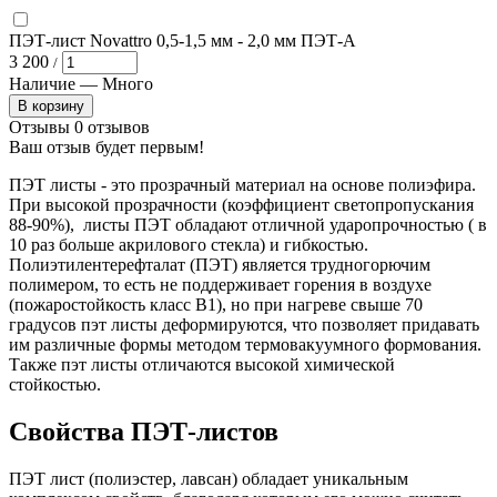
ПЭТ-лист Novattro 0,5-1,5 мм
- 2,0 мм ПЭТ-А
3 200
/
Наличие —
Много
В корзину
Отзывы
0 отзывов
Ваш отзыв будет первым!
ПЭТ листы - это прозрачный материал на основе полиэфира.
При высокой прозрачности (коэффициент светопропускания
88-90%), листы ПЭТ обладают отличной ударопрочностью ( в
10 раз больше акрилового стекла) и гибкостью.
Полиэтилентерефталат (ПЭТ) является трудногорючим
полимером, то есть не поддерживает горения в воздухе
(пожаростойкость класс B1), но при нагреве свыше 70
градусов пэт листы деформируются, что позволяет придавать
им различные формы методом термовакуумного формования.
Также пэт листы отличаются высокой химической
стойкостью.
Свойства ПЭТ-листов
ПЭТ лист (полиэстер, лавсан) обладает уникальным