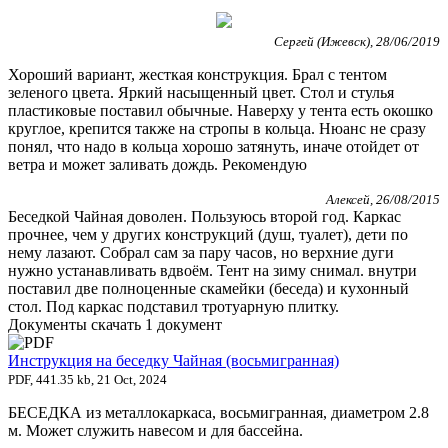
Сергей (Ижевск), 28/06/2019
Хороший вариант, жесткая конструкция. Брал с тентом
зеленого цвета. Яркий насыщенный цвет. Стол и стулья
пластиковые поставил обычные. Наверху у тента есть окошко
круглое, крепится также на стропы в кольца. Нюанс не сразу
понял, что надо в кольца хорошо затянуть, иначе отойдет от
ветра и может заливать дождь. Рекомендую
Алексей, 26/08/2015
Беседкой Чайная доволен. Пользуюсь второй год. Каркас
прочнее, чем у других конструкций (душ, туалет), дети по
нему лазают. Собрал сам за пару часов, но верхние дуги
нужно устанавливать вдвоём. Тент на зиму снимал. внутри
поставил две полноценные скамейки (беседа) и кухонный
стол. Под каркас подставил тротуарную плитку.
Документы скачать
1 документ
Инструкция на беседку Чайная (восьмигранная)
PDF, 441.35 kb, 21 Oct, 2024
БЕСЕДКА из металлокаркаса, восьмигранная, диаметром 2.8
м. Может служить навесом и для бассейна.